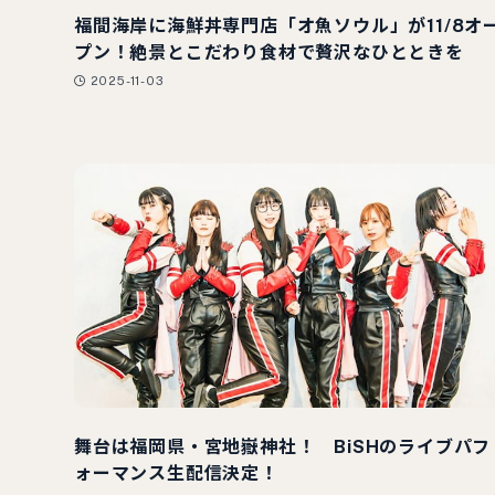
福間海岸に海鮮丼専門店「オ魚ソウル」が11/8オ
プン！絶景とこだわり食材で贅沢なひとときを
2025-11-03
舞台は福岡県・宮地嶽神社！ BiSHのライブパフ
ォーマンス生配信決定！