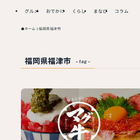
グルメ
おでかけ
くらし
まなび
コラム
ホーム
福岡県福津市
福岡県福津市
– tag –