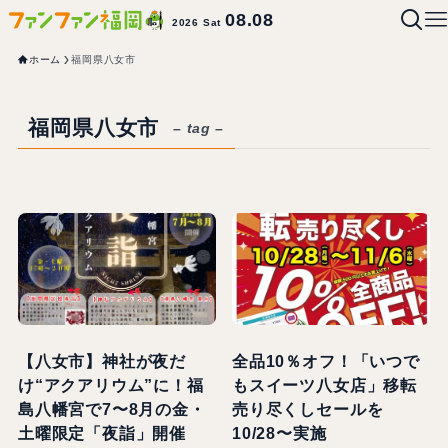
08.08
2026 Sat
ホーム
福岡県八女市
福岡県八女市
– tag –
【八女市】神社が夜だ
全品10％オフ！「いつで
け“アクアリウム”に！福
もスイーツ八女店」移転
島八幡宮で7〜8月の金・
売り尽くしセールを
土曜限定「夜詣」開催
10/28〜実施