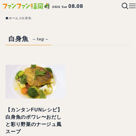
08.08
2026 Sat
ホーム
白身魚
白身魚
– tag –
【カンタンFUNレシピ】
白身魚のポワレ〜おだし
と彩り野菜のナージュ風
スープ