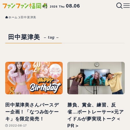
08.06
2026 Thu
ホーム
田中菜津美
田中菜津美
– tag –
田中菜津美さんバースデ
勝負、賞金、練習、反
ー企画！「なつみ缶ケー
省…ボートレーサー×元ア
キ」を限定発売！
イドルが夢実現トーク＜
PR＞
2022-08-17