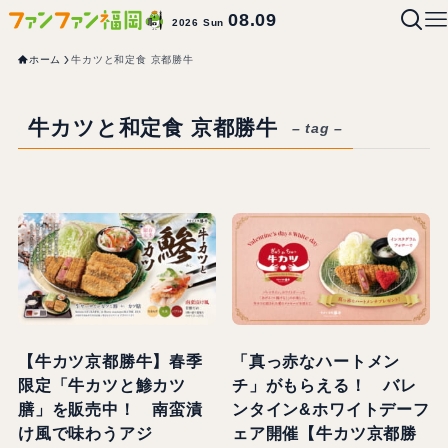
08.09
2026 Sun
ホーム
牛カツと和定食 京都勝牛
牛カツと和定食 京都勝牛
– tag –
【牛カツ京都勝牛】春季
「真っ赤なハートメン
限定「牛カツと鯵カツ
チ」がもらえる！ バレ
膳」を販売中！ 南蛮漬
ンタイン&ホワイトデーフ
け風で味わうアジ
ェア開催【牛カツ京都勝