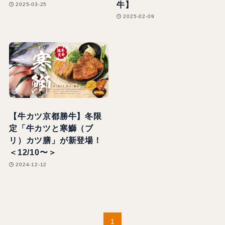
牛】
2025-03-25
2025-02-09
【牛カツ京都勝牛】冬限
定「牛カツと寒鰤（ブ
リ）カツ膳」が新登場！
＜12/10〜＞
2024-12-12
1