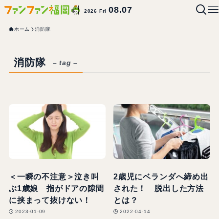
08.07
2026 Fri
ホーム
消防隊
消防隊
– tag –
＜一瞬の不注意＞泣き叫
2歳児にベランダへ締め出
ぶ1歳娘 指がドアの隙間
された！ 脱出した方法
に挟まって抜けない！
とは？
2023-01-09
2022-04-14