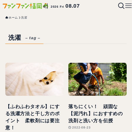
08.07
2026 Fri
ホーム
洗濯
洗濯
– tag –
【ふわふわタオル】にす
落ちにくい！ 頑固な
る洗濯方法と干し方のポ
【泥汚れ】におすすめの
イント 柔軟剤には要注
洗剤と洗い方を伝授
意！
2022-08-23