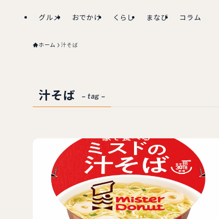
グルメ
おでかけ
くらし
まなび
コラム
ホーム
汁そば
汁そば
– tag –