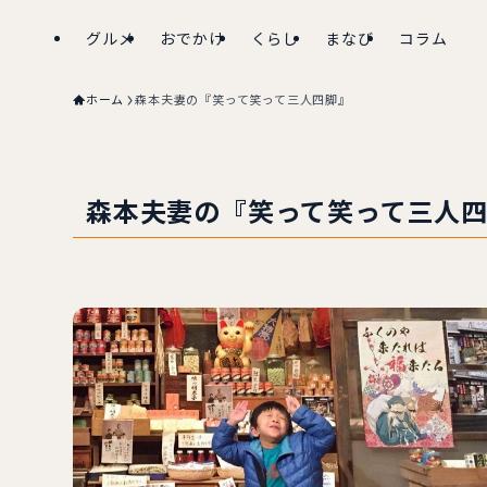
グルメ
おでかけ
くらし
まなび
コラム
ホーム
森本夫妻の『笑って笑って三人四脚』
森本夫妻の『笑って笑って三人