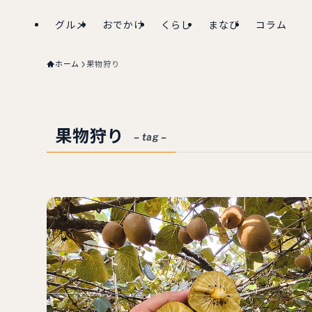
グルメ
おでかけ
くらし
まなび
コラム
ホーム
果物狩り
果物狩り
– tag –