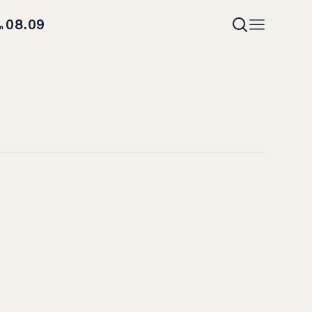
08.09
un