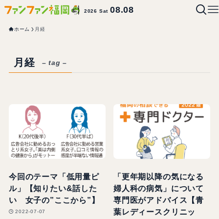
08.08
2026 Sat
ホーム
月経
月経
– tag –
今回のテーマ「低用量ピ
「更年期以降の気になる
ル」【知りたい&話した
婦人科の病気」について
い 女子の”ここから”】
専門医がアドバイス【青
葉レディースクリニッ
2022-07-07