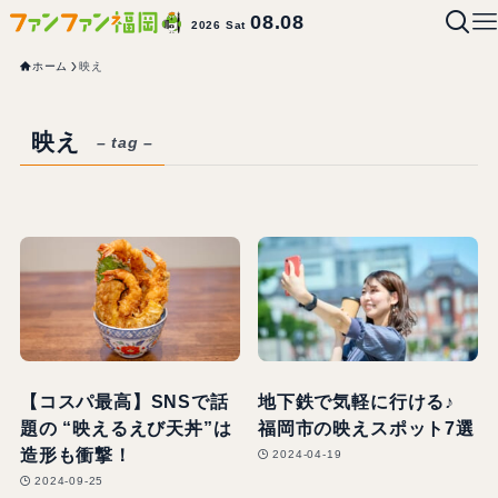
08.08
2026 Sat
ホーム
映え
映え
– tag –
【コスパ最高】SNSで話
地下鉄で気軽に行ける♪
題の “映えるえび天丼”は
福岡市の映えスポット7選
造形も衝撃！
2024-04-19
2024-09-25