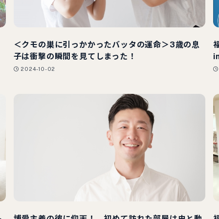
＜クモの巣に引っかかったバッタの運命＞3歳の息
子は衝撃の瞬間を見てしまった！
2024-10-02
ト
博愛主義の彼に仰天！ 初めて訪れた部屋は虫と動