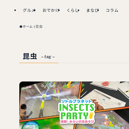
グルメ
おでかけ
くらし
まなび
コラム
ホーム
昆虫
昆虫
– tag –