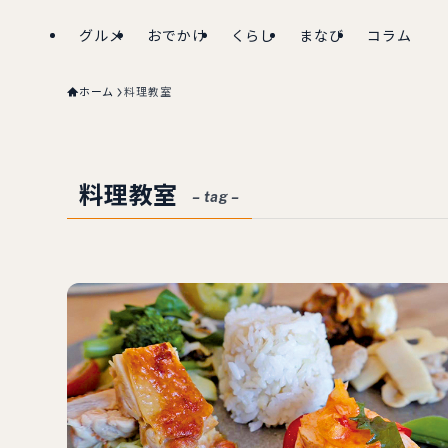
グルメ
おでかけ
くらし
まなび
コラム
ホーム
料理教室
料理教室
– tag –