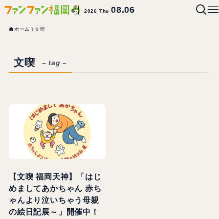
08.06
2026 Thu
ホーム
文喫
文喫
– tag –
【文喫 福岡天神】「はじ
めましてあかちゃん 赤ち
ゃんより泣いちゃう母親
の絵日記展～」開催中！