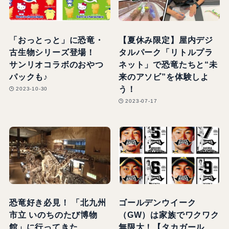
「おっとっと」に恐竜・
【夏休み限定】屋内デジ
古生物シリーズ登場！
タルパーク「リトルプラ
サンリオコラボのおやつ
ネット」で恐竜たちと“未
パックも♪
来のアソビ”を体験しよ
う！
2023-10-30
2023-07-17
恐竜好き必見！ 「北九州
ゴールデンウイーク
市立 いのちのたび博物
（GW）は家族でワクワク
館」に行ってきた
無限大！【タカガール