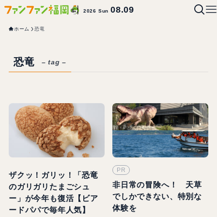
08.09
2026 Sun
ホーム
恐竜
恐竜
– tag –
PR
ザクッ！ガリッ！「恐竜
非日常の冒険へ！ 天草
のガリガリたまごシュ
でしかできない、特別な
ー」が今年も復活【ビア
体験を
ードパパで毎年人気】