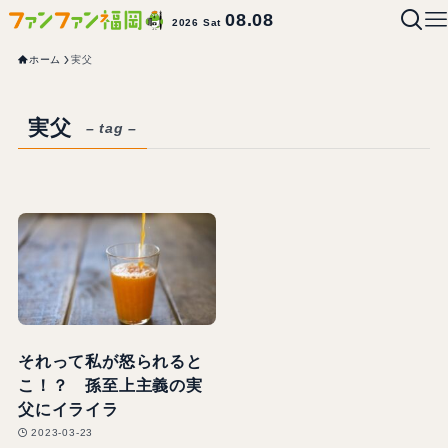
08.08
2026 Sat
ホーム
実父
実父
– tag –
それって私が怒られると
こ！？ 孫至上主義の実
父にイライラ
2023-03-23