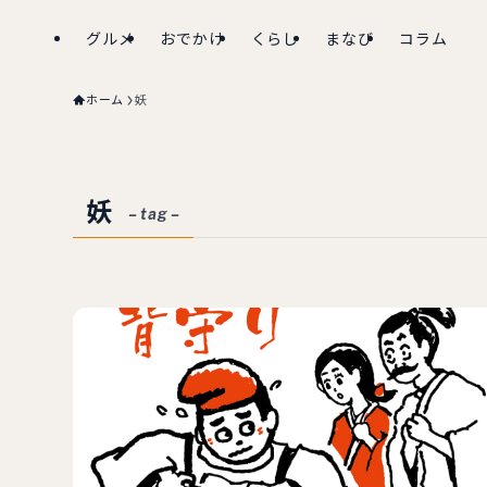
グルメ
おでかけ
くらし
まなび
コラム
ホーム
妖
妖
– tag –