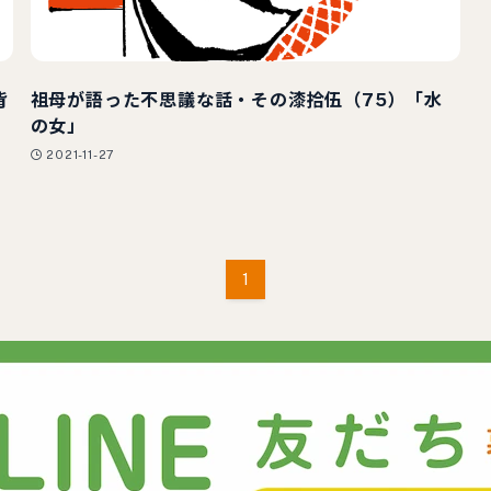
背
祖母が語った不思議な話・その漆拾伍（75）「水
の女」
2021-11-27
1