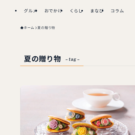
グルメ
おでかけ
くらし
まなび
コラム
ホーム
夏の贈り物
夏の贈り物
– tag –