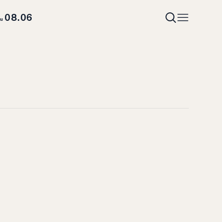
08.06
hu