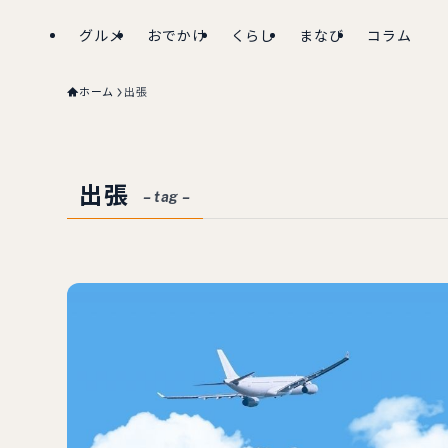
グルメ
おでかけ
くらし
まなび
コラム
ホーム
出張
出張
– tag –