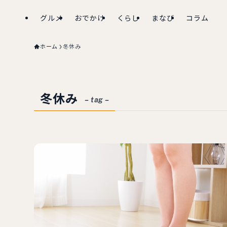
グルメ
おでかけ
くらし
まなび
コラム
ホーム
冬休み
冬休み
– tag –