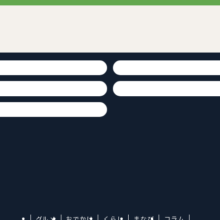
グルメ
おでかけ
くらし
まなび
コラム