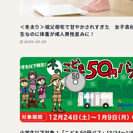
＜冬太り＞祖父母宅で甘やかされすぎた 女子高
生なのに体重が成人男性並みに！
2025-03-05
小学生以下対象！「こども50円バス」12/24〜1/