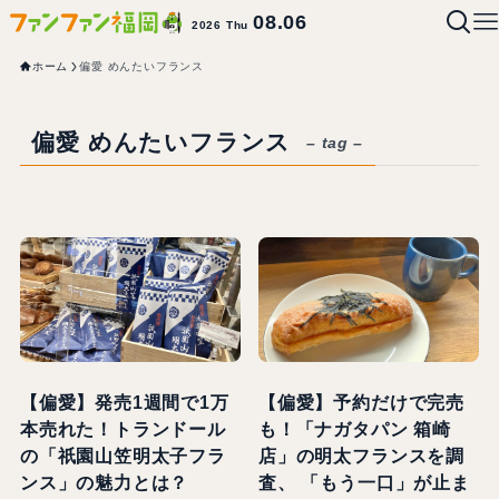
08.06
2026 Thu
ホーム
偏愛 めんたいフランス
偏愛 めんたいフランス
– tag –
【偏愛】発売1週間で1万
【偏愛】予約だけで完売
本売れた！トランドール
も！「ナガタパン 箱崎
の「祇園山笠明太子フラ
店」の明太フランスを調
ンス」の魅力とは？
査、 「もう一口」が止ま