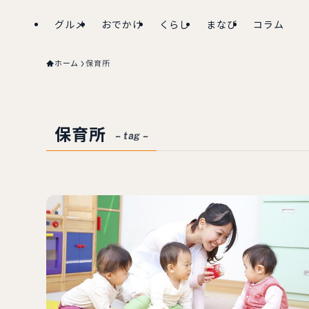
グルメ
おでかけ
くらし
まなび
コラム
ホーム
保育所
保育所
– tag –