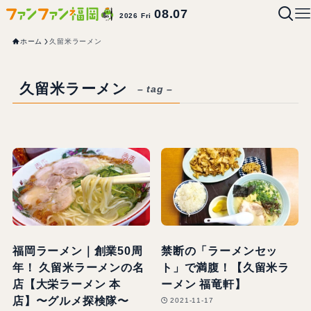
08.07
2026 Fri
ホーム
久留米ラーメン
久留米ラーメン
– tag –
福岡ラーメン｜創業50周
禁断の「ラーメンセッ
年！ 久留米ラーメンの名
ト」で満腹！【久留米ラ
店【大栄ラーメン 本
ーメン 福竜軒】
店】〜グルメ探検隊〜
2021-11-17