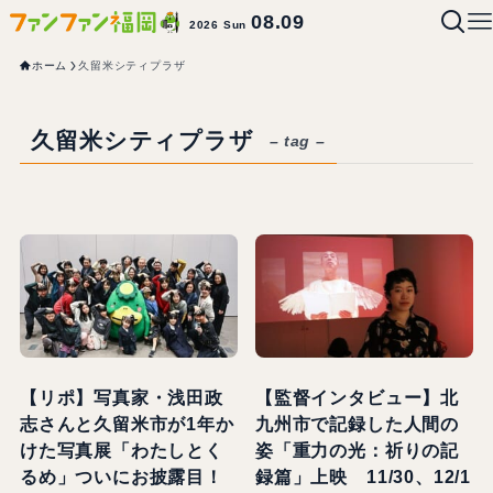
08.09
2026 Sun
ホーム
久留米シティプラザ
久留米シティプラザ
– tag –
【リポ】写真家・浅田政
【監督インタビュー】北
志さんと久留米市が1年か
九州市で記録した人間の
けた写真展「わたしとく
姿「重力の光：祈りの記
るめ」ついにお披露目！
録篇」上映 11/30、12/1