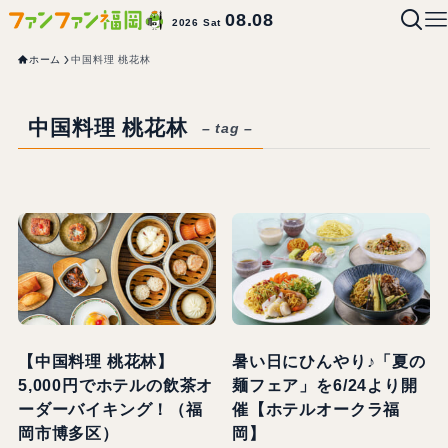
08.08
2026 Sat
ホーム
中国料理 桃花林
中国料理 桃花林
– tag –
【中国料理 桃花林】
暑い日にひんやり♪「夏の
5,000円でホテルの飲茶オ
麺フェア」を6/24より開
ーダーバイキング！（福
催【ホテルオークラ福
岡市博多区）
岡】