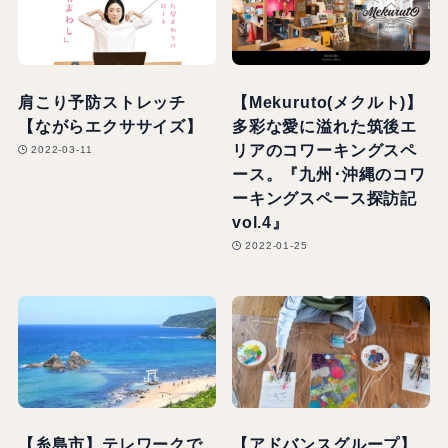
肩こり予防ストレッチ
【Mekuruto(メクルト)】
【ながらエクササイズ】
多彩な愛に溢れた筑後エ
リアのコワーキングスペ
2022-03-11
ース。『九州･沖縄のコワ
ーキングスペース探訪記
vol.4』
2022-01-25
【糸島市】テレワークで
【アドバンスグループ】