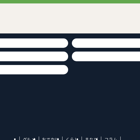
グルメ
おでかけ
くらし
まなび
コラム