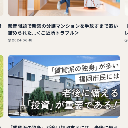
音
騒音問題で新築の分譲マンションを手放すまで追い
詰められた…＜ご近所トラブル＞
2024-06-18
わ
「賃貸派の独身」が多い福岡市民には、老後に備え