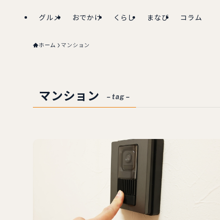
グルメ
おでかけ
くらし
まなび
コラム
ホーム
マンション
マンション
– tag –