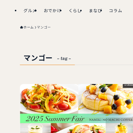
グルメ
おでかけ
くらし
まなび
コラム
ホーム
マンゴー
マンゴー
– tag –