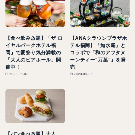
【食べ飲み放題】「ザ ロ
【ANAクラウンプラザホ
イヤルパークホテル福
テル福岡】「如水庵」と
岡」で夏祭り気分満載の
コラボで「和のアフタヌ
「大人のビアホール」開
ーンティー“万葉”」を発
催中！
売
2023-05-07
2023-05-06
【パン食べ放題】大人