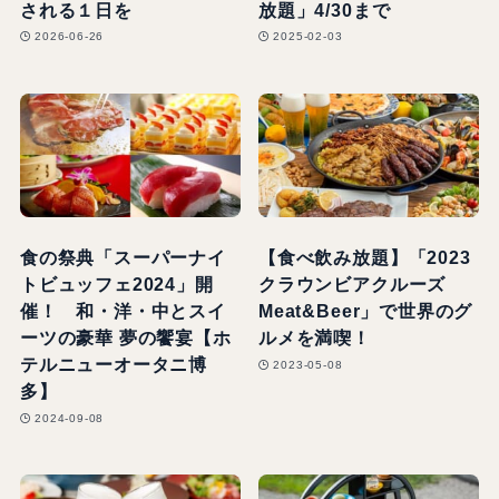
される１日を
放題」4/30まで
2026-06-26
2025-02-03
食の祭典「スーパーナイ
【食べ飲み放題】「2023
トビュッフェ2024」開
クラウンビアクルーズ
催！ 和・洋・中とスイ
Meat&Beer」で世界のグ
ーツの豪華 夢の饗宴【ホ
ルメを満喫！
テルニューオータニ博
2023-05-08
多】
2024-09-08