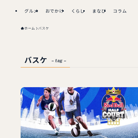
グルメ
おでかけ
くらし
まなび
コラム
ホーム
バスケ
バスケ
– tag –