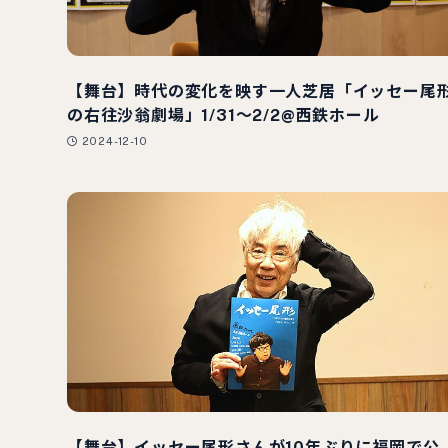
【舞台】時代の変化を映す一人芝居「イッセー尾
の右往沙翁劇場」1/31～2/2@西鉄ホール
2024-12-10
【舞台】イッセー尾形さんが10年ぶりに福岡で公