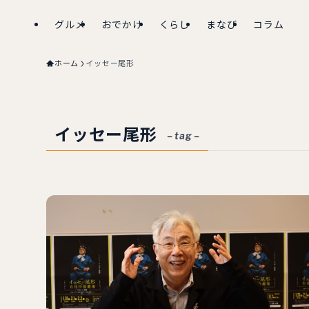
グルメ
おでかけ
くらし
まなび
コラム
ホーム
イッセー尾形
イッセー尾形
– tag –