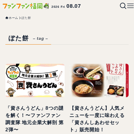
08.07
2026 Fri
ホーム
ぼた餅
ぼた餅
– tag –
「資さんうどん」8つの謎
【資さんうどん】人気メ
を解く！〜ファンファン
ニューを一度に味わえる
調査隊 地元企業大解剖 第
「資さんしあわせセッ
2弾〜
ト」販売開始！