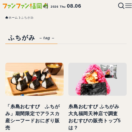
08.06
2026 Thu
ホーム
ふちがみ
ふちがみ
– tag –
「糸島おむすび ふちが
糸島おむすび ふちがみ
み」期間限定でアラスカ
大丸福岡天神店で調査
産シーフードおにぎり販
おむすびの販売トップ5
売
は？