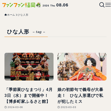
08.06
2026 Thu
ホーム
ひな人形
ひな人形
– tag –
「季節展ひなまつり」4月
娘の初節句で義母が大暴
3日（水）まで開催中！
走！ ひな人形選びで私
【博多町家ふるさと館】
が犯したミス
2024-03-06
2023-03-03