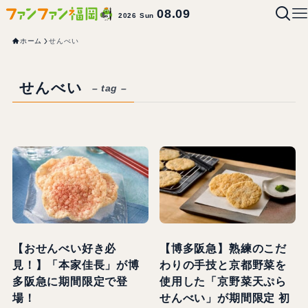
08.09
2026 Sun
ホーム
せんべい
せんべい
– tag –
【おせんべい好き必
【博多阪急】熟練のこだ
見！】「本家佳長」が博
わりの手技と京都野菜を
多阪急に期間限定で登
使用した「京野菜天ぷら
場！
せんべい」が期間限定 初