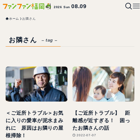
08.09
2026 Sun
ホーム
お隣さん
お隣さん
– tag –
＜ご近所トラブル＞お気
【ご近所トラブル】 距
に入りの愛車が泥水まみ
離感が近すぎる！ 困っ
れに 原因はお隣りの屋
たお隣さんの話
根掃除！
2022-07-07