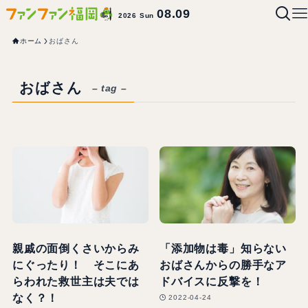
08.09
2026 Sun
ホーム
おばさん
おばさん
– tag –
親戚の面倒くさいからみ
「添加物は毒」知らない
にぐったり！ そこにあ
おばさんからの勝手なア
らわれた救世主は夫では
ドバイスに反撃を！
なく？！
2022-04-24